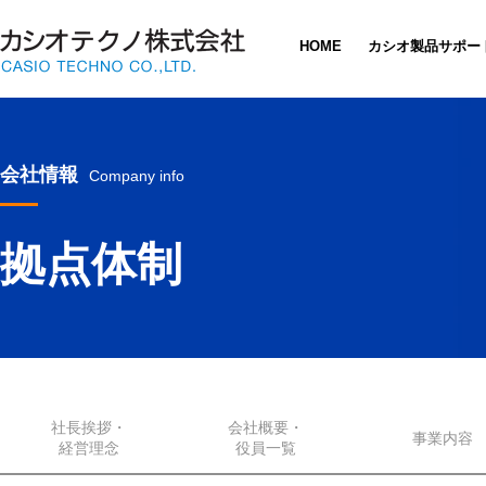
HOME
カシオ製品サポー
会社情報
Company info
拠点体制
社長挨拶・
会社概要・
事業内容
経営理念
役員一覧